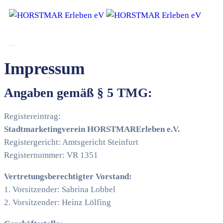
Startseite
Aktuelles
Tourismus
Impressum
Vereine
und
Angaben gemäß § 5 TMG:
Kultur
Firmen
Registereintrag:
im
Stadtmarketingverein HORSTMARErleben e.V.
Verein
Registergericht: Amtsgericht Steinfurt
Kontakt
Registernummer: VR 1351
Vertretungsberechtigter Vorstand:
1. Vorsitzender: Sabrina Lobbel
2. Vorsitzender: Heinz Lölfing